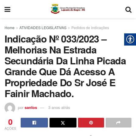
Home
ATIVIDADES LEGISLATIVAS
Pedidos de Indicações
Indicação Nº 033/2023 –
Melhorias Na Estrada
Secundária Da Linha Picada
Grande Que Dá Acesso A
Propriedade Do Sr José E
Fainir Machado.
por
santos
3 anos atrás
0
AÇÕES