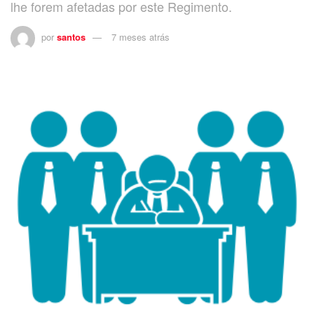
lhe forem afetadas por este Regimento.
por
santos
7 meses atrás