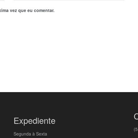
xima vez que eu comentar.
C
Expediente
(5
Segunda à Sexta