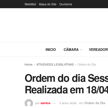
WebMail
Mapa do Site
Ouvidoria
INICIO
CÂMARA
VEREADOR
Home
ATIVIDADES LEGISLATIVAS
Ordem do Dia
Ordem do dia Sess
Realizada em 18/0
por
santos
3 anos atrás
em
Ordem do Dia